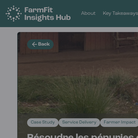
About
Key Takeaway
Back
Case Study
Service Delivery
Farmer Impact